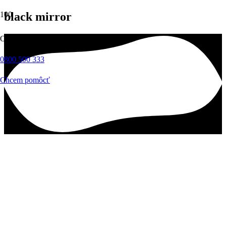
black mirror
Okamžitá pomoc
0800 500 333
Chcem pomôcť