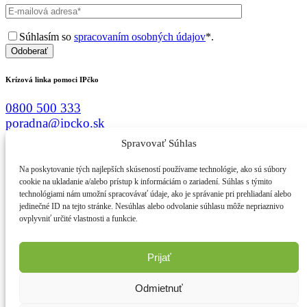
Súhlasím so
spracovaním osobných údajov
*.
Odoberať
Krízová linka pomoci IPčko
0800 500 333
poradna@ipcko.sk
Spravovať Súhlas
Menu
Na poskytovanie tých najlepších skúseností používame technológie, ako sú súbory
Ako to funguje
cookie na ukladanie a/alebo prístup k informáciám o zariadení. Súhlas s týmito
Kto sme
technológiami nám umožní spracovávať údaje, ako je správanie pri prehliadaní alebo
jedinečné ID na tejto stránke. Nesúhlas alebo odvolanie súhlasu môže nepriaznivo
Čo robíme
ovplyvniť určité vlastnosti a funkcie.
Čo máme nové
Zapojte sa
Prijať
Sledujte nás
Odmietnuť
Podporte nás