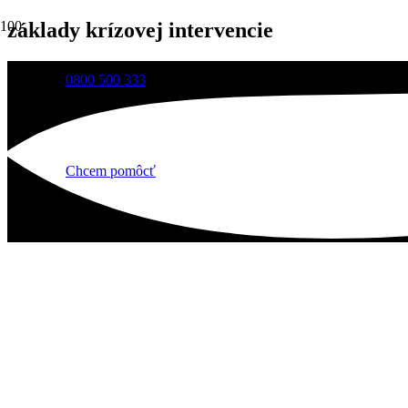
základy krízovej intervencie
0800 500 333
Chcem pomôcť