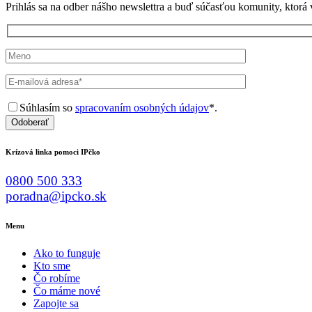
Prihlás sa na odber nášho newslettra a buď súčasťou komunity, ktorá 
Súhlasím so
spracovaním osobných údajov
*.
Odoberať
Krízová linka pomoci IPčko
0800 500 333
poradna@ipcko.sk
Menu
Ako to funguje
Kto sme
Čo robíme
Čo máme nové
Zapojte sa