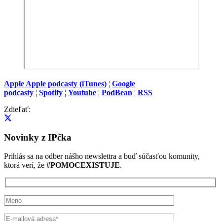
Apple Apple podcasty (iTunes)
¦
Google
podcasty
¦
Spotify
¦
Youtube
¦
PodBean
¦
RSS
Zdieľať:
Novinky z IPčka
Prihlás sa na odber nášho newslettra a buď súčasťou komunity,
ktorá verí, že
#POMOCEXISTUJE
.