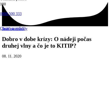
0800 500 333
Chcem pomôcť
Späť na epizódy
Dobro v dobe krízy: O nádeji počas
druhej vlny a čo je to KITIP?
08. 11. 2020