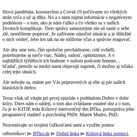
Slová pandémia, koronavírus a Covid-19 počúvame zo všetkých
strán veľa a už aj dlho. No a s nimi najmä informácie s negatívnym
podtónom – o tom, ako je nám ťažko a čo všetko sa v našich
životoch komplikuje. Tieto správy samozrejme nie sú samé o sebe
zlé, nemôžeme popierať, že zažívame náročné situácie a je dôležité
o nich vedieť, lebo len tak na ne môžeme včas a správne reagovať.
Ale aby sme toto, čím spoločne prechádzame, celé zvládli,
potrebujeme aj niečo viac. Nádej, radosť, optimizmus. A v
najbližších týždňoch ich budeme v našom podcaste hmmm…
hľadať, pretože sa medzi nami objavujú napriek, či možno aj vďaka
celej tejto situácii.
Ale nebojte sa, máme pre Vás pripravených aj ešte aj pár našich
klasických dielov.
Teraz však už vitajte pri prvej epizóde s podtitulom Dobro v dobe
krízy. Dnes nám o nádeji, o tom ako zvládame ostatné dni a o tom,
čo je to KITIP, teda Krízový intervenčný tím IPčka, porozpráva jeho
programový riaditeľ a psychológ PhDr. Marek Madro, PhD.
Nezostávajte so svojimi ťažkosťami sami a využite pomoc
odborníkov: ⌲
IPčko.sk
⌲
Dobrá linka
⌲
Krízová linka pomoci
,