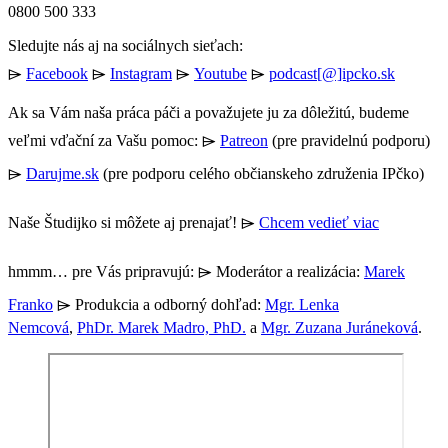
0800 500 333
Sledujte nás aj na sociálnych sieťach:
⌲
Facebook
⌲
Instagram
⌲
Youtube
⌲
podcast[@]ipcko.sk
Ak sa Vám naša práca páči a považujete ju za dôležitú, budeme
veľmi vďační za Vašu pomoc: ⌲
Patreon
(pre pravidelnú podporu)
⌲
Darujme.sk
(pre podporu celého občianskeho združenia IPčko)
Naše Študijko si môžete aj prenajať! ⌲
Chcem vedieť viac
hmmm… pre Vás pripravujú: ⌲ Moderátor a realizácia:
Marek
Franko
⌲ Produkcia a odborný dohľad:
Mgr. Lenka
Nemcová
,
PhDr. Marek Madro, PhD.
a
Mgr. Zuzana Juráneková
.