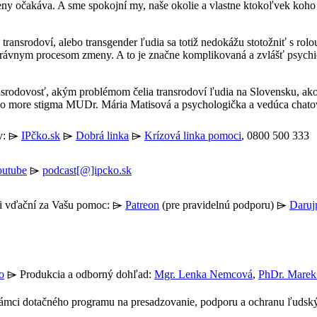
eny očakáva. A sme spokojní my, naše okolie a vlastne ktokoľvek koho
. transrodoví, alebo transgender ľudia sa totiž nedokážu stotožniť s ro
 právnym procesom zmeny. A to je značne komplikovaná a zvlášť psychic
srodovosť, akým problémom čelia transrodoví ľudia na Slovensku, ako 
e No more stigma MUDr. Mária Matisová a psychologička a vedúca chat
ov: ⌲
IPčko.sk
⌲
Dobrá linka
⌲
Krízová linka pomoci
, 0800 500 333
outube
⌲
podcast[@]ipcko.sk
ľmi vďační za Vašu pomoc: ⌲
Patreon
(pre pravidelnú podporu) ⌲
Daruj
o
⌲ Produkcia a odborný dohľad:
Mgr. Lenka Nemcová
,
PhDr. Marek
 rámci dotačného programu na presadzovanie, podporu a ochranu ľudsk