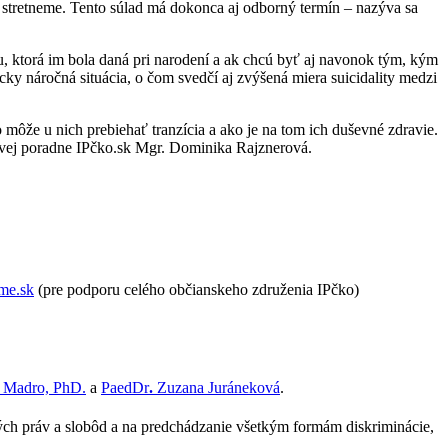
 stretneme. Tento súlad má dokonca aj odborný termín – nazýva sa
lou, ktorá im bola daná pri narodení a ak chcú byť aj navonok tým, kým
ky náročná situácia, o čom svedčí aj zvýšená miera suicidality medzi
môže u nich prebiehať tranzícia a ako je na tom ich duševné zdravie.
ovej poradne IPčko.sk Mgr. Dominika Rajznerová.
me.sk
(pre podporu celého občianskeho združenia IPčko)
 Madro, PhD.
a
PaedDr
.
Zuzana Juráneková
.
ých práv a slobôd a na predchádzanie všetkým formám diskriminácie,