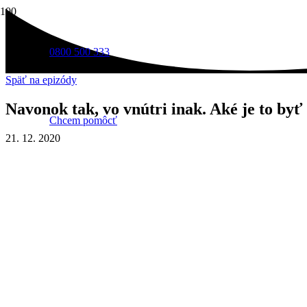
0800 500 333
Späť na epizódy
Navonok tak, vo vnútri inak. Aké je to b
Chcem pomôcť
21. 12. 2020