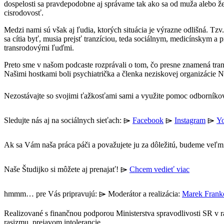
dospelosti sa pravdepodobne aj správame tak ako sa od muža alebo ž
cisrodovosť.
Medzi nami sú však aj ľudia, ktorých situácia je výrazne odlišná. Tzv
sa cítia byť, musia prejsť tranzíciou, teda sociálnym, medicínskym a
transrodovými ľuďmi.
Preto sme v našom podcaste rozprávali o tom, čo presne znamená tran
Našimi hostkami boli psychiatrička a členka neziskovej organizáci
Nezostávajte so svojimi ťažkosťami sami a využite pomoc odborník
Sledujte nás aj na sociálnych sieťach: ⌲
Facebook
⌲
Instagram
⌲
Y
Ak sa Vám naša práca páči a považujete ju za dôležitú, budeme ve
Naše Študijko si môžete aj prenajať! ⌲
Chcem vedieť viac
hmmm… pre Vás pripravujú: ⌲ Moderátor a realizácia:
Marek Frank
Realizované s finančnou podporou Ministerstva spravodlivosti SR v
rasizmu, prejavom intolerancie.