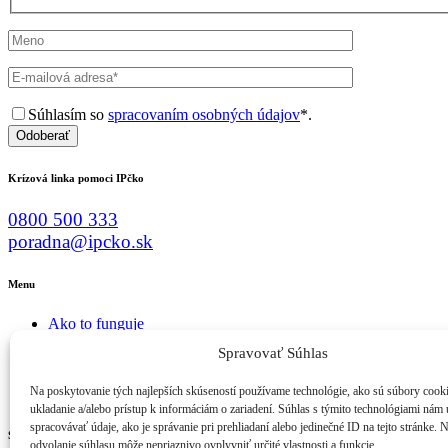
Súhlasím so
spracovaním osobných údajov
*.
Odoberať
Krízová linka pomoci IPčko
0800 500 333
poradna@ipcko.sk
Menu
Ako to funguje
Kto sme
Spravovať Súhlas
Čo robíme
Čo máme nové
Na poskytovanie tých najlepších skúseností používame technológie, ako sú súbory cook
Zapojte sa
ukladanie a/alebo prístup k informáciám o zariadení. Súhlas s týmito technológiami nám
spracovávať údaje, ako je správanie pri prehliadaní alebo jedinečné ID na tejto stránke. 
Sledujte nás
odvolanie súhlasu môže nepriaznivo ovplyvniť určité vlastnosti a funkcie.