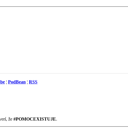
ube
¦
PodBean
¦
RSS
verí, že
#POMOCEXISTUJE
.