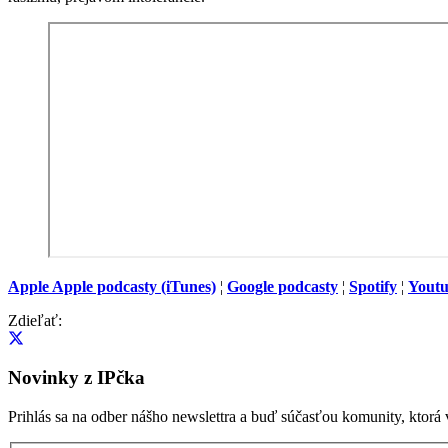
Apple Apple podcasty (iTunes)
¦
Google podcasty
¦
Spotify
¦
Yout
Zdieľať:
Novinky z IPčka
Prihlás sa na odber nášho newslettra a buď súčasťou komunity, ktorá 