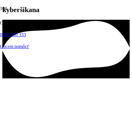
kyberšikana
Okamžitá pomoc
0800 500 333
Chcem pomôcť