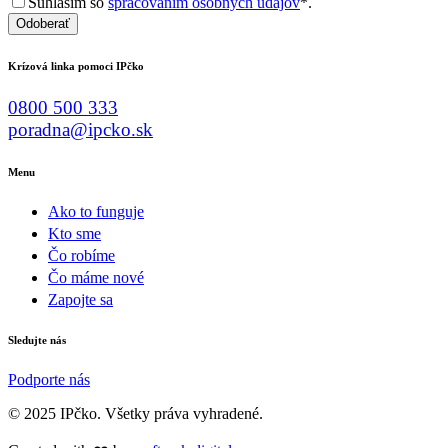
Súhlasím so
spracovaním osobných údajov
*.
Odoberať
Krízová linka pomoci IPčko
0800 500 333
poradna@ipcko.sk
Menu
Ako to funguje
Kto sme
Čo robíme
Čo máme nové
Zapojte sa
Sledujte nás
Podporte nás
© 2025 IPčko. Všetky práva vyhradené.