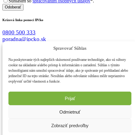
Súhlasím so
spracovaním osobných údajov
*.
Odoberať
Krízová linka pomoci IPčko
0800 500 333
poradna@ipcko.sk
Spravovať Súhlas
Menu
Na poskytovanie tých najlepších skúseností používame technológie, ako sú súbory
Ako to funguje
cookie na ukladanie a/alebo prístup k informáciám o zariadení. Súhlas s týmito
Kto sme
technológiami nám umožní spracovávať údaje, ako je správanie pri prehliadaní alebo
jedinečné ID na tejto stránke. Nesúhlas alebo odvolanie súhlasu môže nepriaznivo
Čo robíme
ovplyvniť určité vlastnosti a funkcie.
Čo máme nové
Zapojte sa
Prijať
Sledujte nás
Odmietnuť
Podporte nás
© 2025 IPčko. Všetky práva vyhradené.
Zobraziť predvoľby